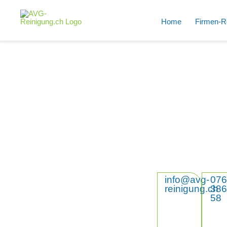
Home
Firmen-R
info@avg-
076
reinigung.ch
386
58